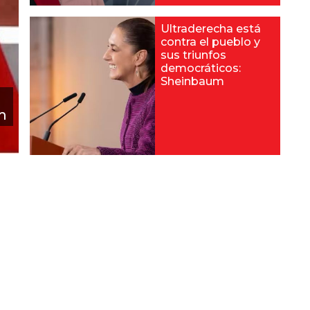
Ultraderecha está
contra el pueblo y
sus triunfos
democráticos:
Sheinbaum
m