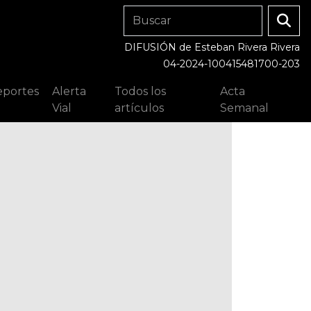
DIFUSIÓN de Esteban Rivera Rivera
04-2024-100415481700-203
portes
Alerta
Todos los
Acta
Vial
artículos
Semanal