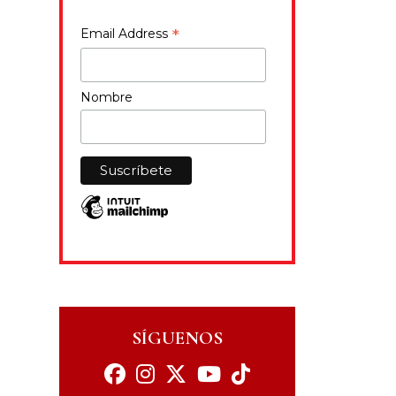
*
Email Address
Nombre
SÍGUENOS