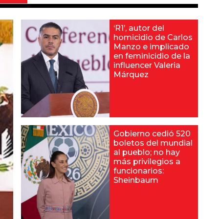
‘R1’, autor del
homicidio de Carlos
Manzo e implicado
en feminicidio de la
influencer Valeria
Márquez
Gobierno cedió 520
boletos del mundial
al pueblo; no hay
más privilegios a
funcionarios:
Sheinbaum