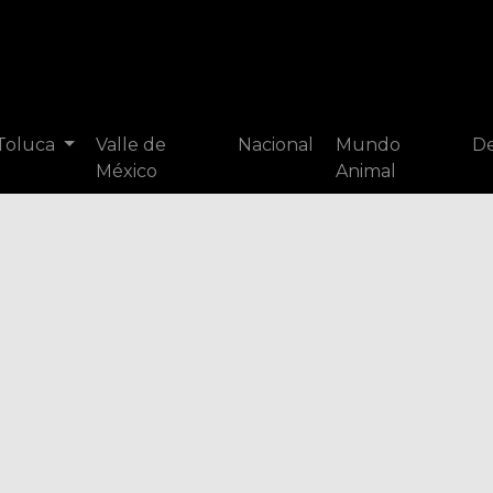
 Toluca
Valle de
Nacional
Mundo
De
México
Animal