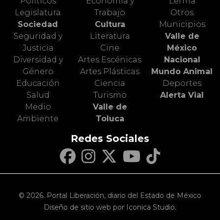
Políticos
Economía y
Lerma
Legislatura
Trabajo
Otros
Sociedad
Cultura
Municipios
Seguridad y
Literatura
Valle de
Justicia
Cine
México
Diversidad y
Artes Escénicas
Nacional
Género
Artes Plásticas
Mundo Animal
Educación
Ciencia
Deportes
Salud
Turismo
Alerta Vial
Medio
Valle de
Ambiente
Toluca
Redes Sociales
© 2026. Portal Liberación, diario del Estado de México
Diseño de sitio web por Iconica Studio.