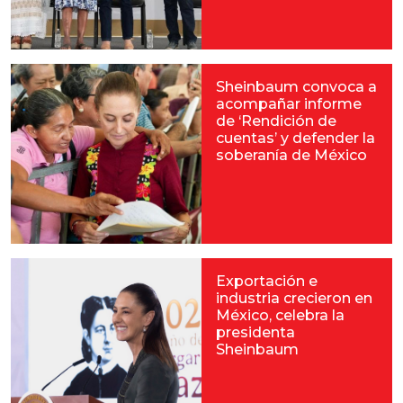
Sheinbaum convoca a
acompañar informe
de ‘Rendición de
cuentas’ y defender la
soberanía de México
Exportación e
industria crecieron en
México, celebra la
presidenta
Sheinbaum