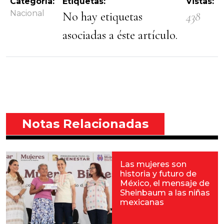
Categoría:
Etiquetas:
Vistas:
Nacional
No hay etiquetas
438
asociadas a éste artículo.
Notas Relacionadas
Las mujeres son
historia y futuro de
México, el mensaje de
Sheinbaum a las niñas
mexicanas