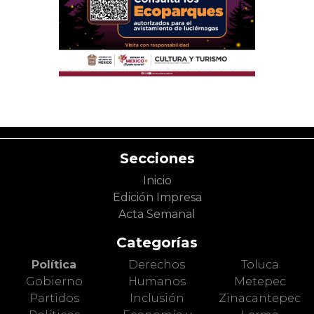
Secciones
Inicio
Edición Impresa
Acta Semanal
Categorías
Política
Derechos
Toluca
Gobierno
Humanos
Metepec
Partidos
Inclusión
Zinacantepec