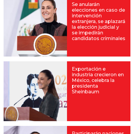
Se anularán
elecciones en caso de
intervención
extranjera, se aplazará
la elección judicial y
se impedirán
candidatos criminales
Exportación e
industria crecieron en
México, celebra la
presidenta
Sheinbaum
Participarán naciones