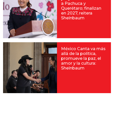
a Pachuca y
Querétaro; finalizan
en 2027, reitera
Sheinbaum
México Canta va más
allá de la política,
promueve la paz, el
amor y la cultura:
Sheinbaum