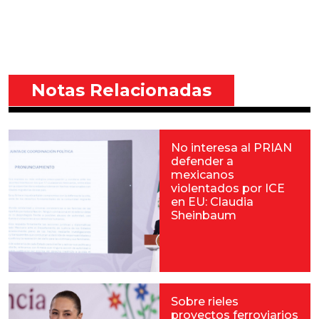
Notas Relacionadas
No interesa al PRIAN
defender a
mexicanos
violentados por ICE
en EU: Claudia
Sheinbaum
Sobre rieles
proyectos ferroviarios