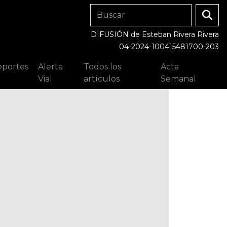
DIFUSIÓN de Esteban Rivera Rivera
04-2024-100415481700-203
portes
Alerta
Todos los
Acta
Vial
artículos
Semanal