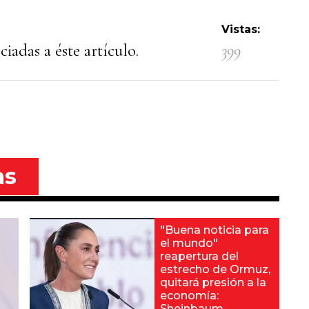
Vistas:
iadas a éste artículo.
399
as
"Buena noticia para
el mundo"
reapertura del
estrecho de Ormuz,
quitará presión a la
economía:
Sheinbaum