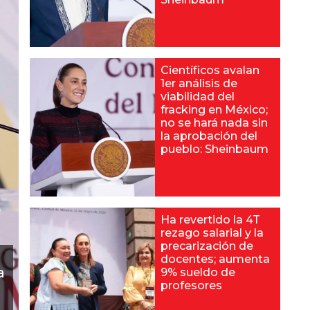
Científicos avalan
1er análisis de
viabilidad del
fracking en México;
no se hará nada sin
la aprobación del
pueblo: Sheinbaum
Ha revertido la 4T
rezago salarial y la
precarización de
docentes; aumenta
a
9% sueldo de
profesores