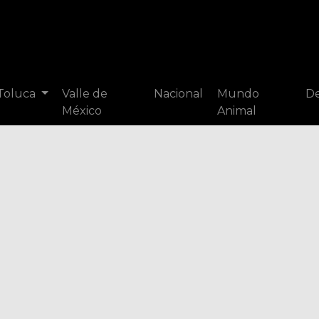
 Toluca
Valle de
Nacional
Mundo
De
México
Animal