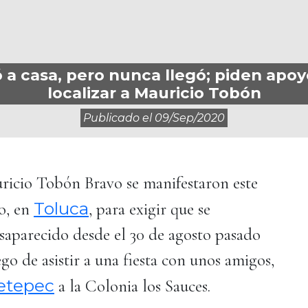
 a casa, pero nunca llegó; piden apoy
localizar a Mauricio Tobón
Publicado el
09/sep/2020
ricio Tobón Bravo se manifestaron este
Toluca
o, en
, para exigir que se
saparecido desde el 30 de agosto pasado
go de asistir a una fiesta con unos amigos,
etepec
a la Colonia los Sauces.