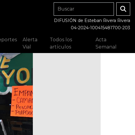
DIFUSIÓN de Esteban Rivera Rivera
04-2024-100415481700-203
portes
Alerta
Todos los
Acta
Vial
artículos
Semanal