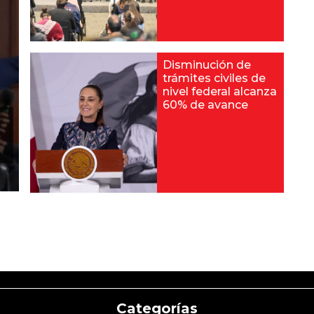
Disminución de
trámites civiles de
nivel federal alcanza
60% de avance
Categorías