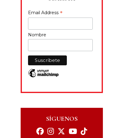
*
Email Address
Nombre
SÍGUENOS