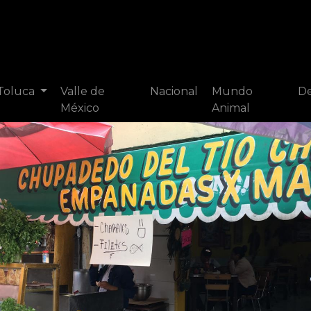
 Toluca
Valle de
Nacional
Mundo
De
México
Animal