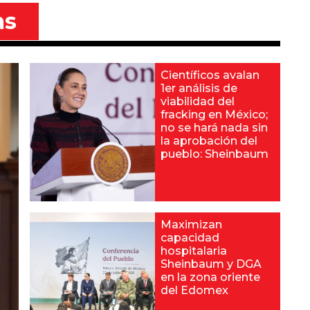
as
Científicos avalan
1er análisis de
viabilidad del
fracking en México;
no se hará nada sin
la aprobación del
pueblo: Sheinbaum
Maximizan
capacidad
hospitalaria
Sheinbaum y DGA
en la zona oriente
del Edomex