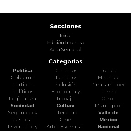
Secciones
Inicio
Edición Impresa
Acta Semanal
Categorías
Política
Derechos
Toluca
Gobierno
Humanos
Metepec
Partidos
Inclusión
Zinacantepec
Políticos
Economía y
Lerma
Legislatura
Trabajo
Otros
Sociedad
Cultura
Municipios
Seguridad y
Literatura
Valle de
Justicia
Cine
México
Diversidad y
Artes Escénicas
Nacional