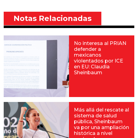
Notas Relacionadas
No interesa al PRIAN
defender a
mexicanos
violentados por ICE
en EU: Claudia
Sheinbaum
Más allá del rescate al
sistema de salud
pública, Sheinbaum
va por una ampliación
histórica a nivel