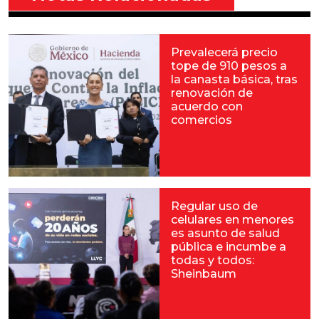
Prevalecerá precio
tope de 910 pesos a
la canasta básica, tras
renovación de
acuerdo con
comercios
Regular uso de
celulares en menores
es asunto de salud
pública e incumbe a
todas y todos:
Sheinbaum