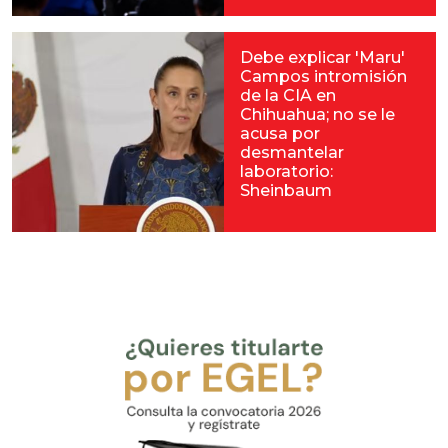
Debe explicar 'Maru'
Campos intromisión
de la CIA en
Chihuahua; no se le
acusa por
desmantelar
laboratorio:
Sheinbaum