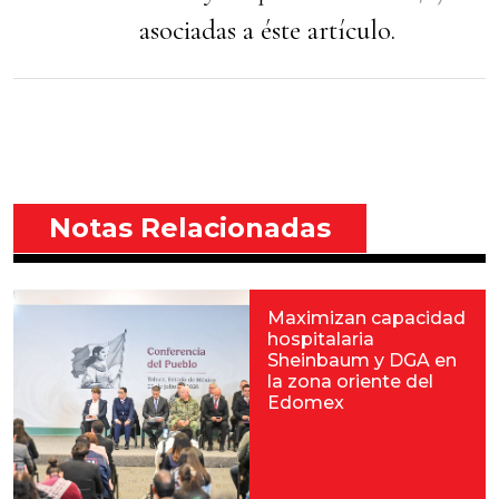
asociadas a éste artículo.
Notas Relacionadas
Maximizan capacidad
hospitalaria
Sheinbaum y DGA en
la zona oriente del
Edomex