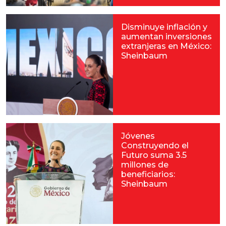
Disminuye inflación y
aumentan inversiones
extranjeras en México:
Sheinbaum
Jóvenes
Construyendo el
Futuro suma 3.5
millones de
beneficiarios:
Sheinbaum