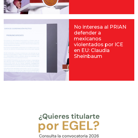
No interesa al PRIAN
defender a
mexicanos
violentados por ICE
en EU: Claudia
Sheinbaum