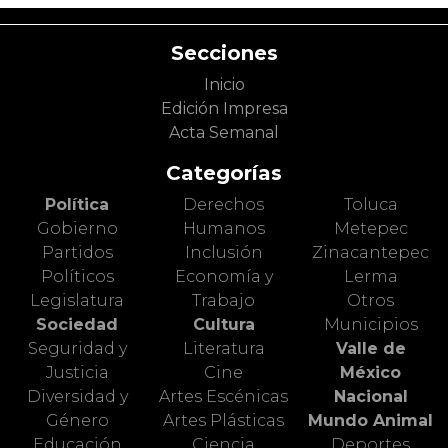
Secciones
Inicio
Edición Impresa
Acta Semanal
Categorías
Política
Derechos
Toluca
Gobierno
Humanos
Metepec
Partidos
Inclusión
Zinacantepec
Políticos
Economía y
Lerma
Legislatura
Trabajo
Otros
Sociedad
Cultura
Municipios
Seguridad y
Literatura
Valle de
Justicia
Cine
México
Diversidad y
Artes Escénicas
Nacional
Género
Artes Plásticas
Mundo Animal
Educación
Ciencia
Deportes