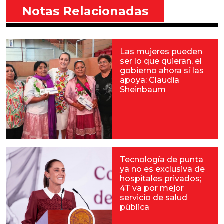
Notas Relacionadas
Las mujeres pueden
ser lo que quieran, el
gobierno ahora sí las
apoya: Claudia
Sheinbaum
Tecnología de punta
ya no es exclusiva de
hospitales privados;
4T va por mejor
servicio de salud
pública