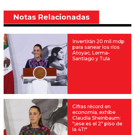
Notas Relacionadas
Invertirán 20 mil mdp
para sanear los ríos
Atoyac, Lerma-
Santiago y Tula
Cifras récord en
economía, exhibe
Claudia Sheinbaum:
"¡ese es el 2º piso de
la 4T!"