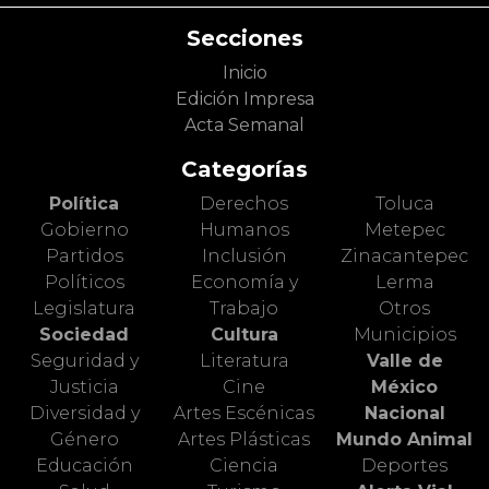
Secciones
Inicio
Edición Impresa
Acta Semanal
Categorías
Política
Derechos
Toluca
Gobierno
Humanos
Metepec
Partidos
Inclusión
Zinacantepec
Políticos
Economía y
Lerma
Legislatura
Trabajo
Otros
Sociedad
Cultura
Municipios
Seguridad y
Literatura
Valle de
Justicia
Cine
México
Diversidad y
Artes Escénicas
Nacional
Género
Artes Plásticas
Mundo Animal
Educación
Ciencia
Deportes