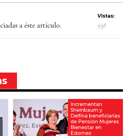
Vistas:
iadas a éste artículo.
938
as
Incrementan
Sheinbaum y
Delfina beneficiarias
de Pensión Mujeres
Bienestar en
Edomex