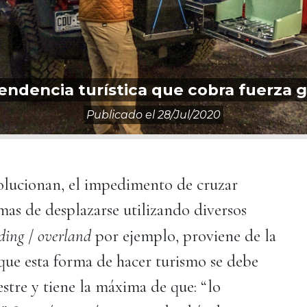
tendencia turística que cobra fuerza g
Publicado el
28/jul/2020
volucionan, el impedimento de cruzar
rmas de desplazarse utilizando diversos
ding
/
overland
por ejemplo, proviene de la
 que esta forma de hacer turismo se debe
estre y tiene la máxima de que: “lo