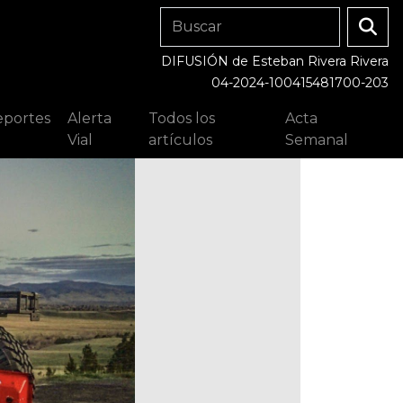
DIFUSIÓN de Esteban Rivera Rivera
04-2024-100415481700-203
portes
Alerta
Todos los
Acta
Vial
artículos
Semanal