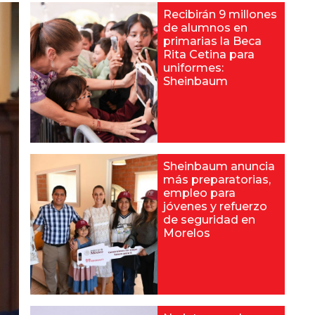
Recibirán 9 millones
de alumnos en
primarias la Beca
Rita Cetina para
uniformes:
Sheinbaum
Sheinbaum anuncia
más preparatorias,
empleo para
jóvenes y refuerzo
de seguridad en
Morelos