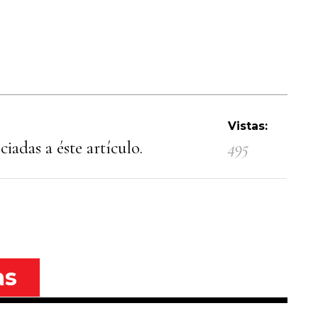
Vistas:
iadas a éste artículo.
495
as