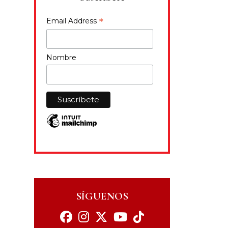
*
Email Address
Nombre
SÍGUENOS