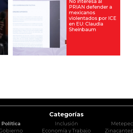
No interesa al
PRIAN defender a
mexicanos
violentados por ICE
en EU: Claudia
Sheinbaum
Categorías
Política
Inclusión
Metepe
Gobierno
Economía y Trabajo
Zinacante