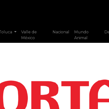
 Toluca
Valle de
Nacional
Mundo
De
México
Animal