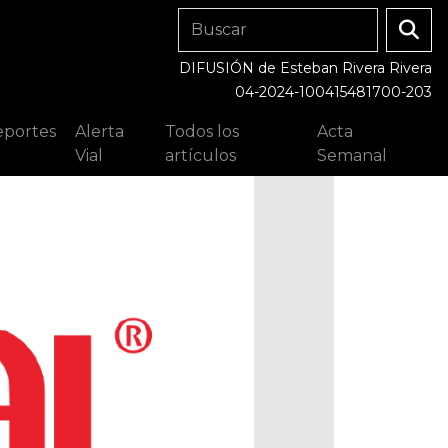
DIFUSIÓN de Esteban Rivera Rivera
04-2024-100415481700-203
portes
Alerta
Todos los
Acta
Vial
artículos
Semanal