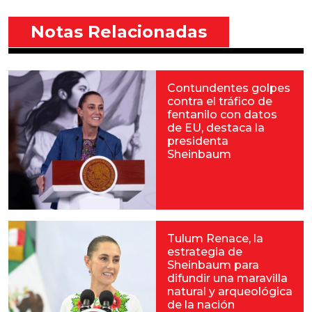
Notas Relacionadas
Contundentes golpes
contra el tráfico de
fentanilo con datos
de EU, destaca la
presidenta
Sheinbaum
Tulum Renace, la
estrategia de
Sheinbaum para
difundir una maravilla
natural y arqueológica
de la nación