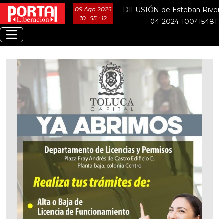
09 Ago 2026
DIFUSIÓN de Esteban River
10 : 55 : 13
04-2024-100415481