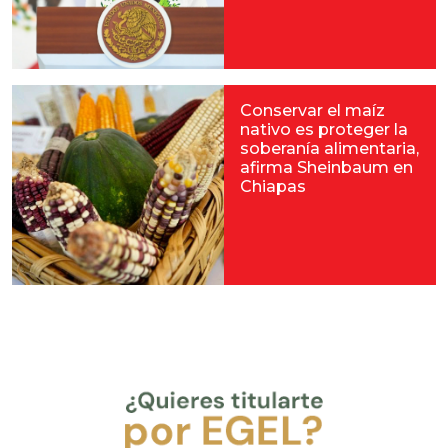
Conservar el maíz
nativo es proteger la
soberanía alimentaria,
afirma Sheinbaum en
Chiapas