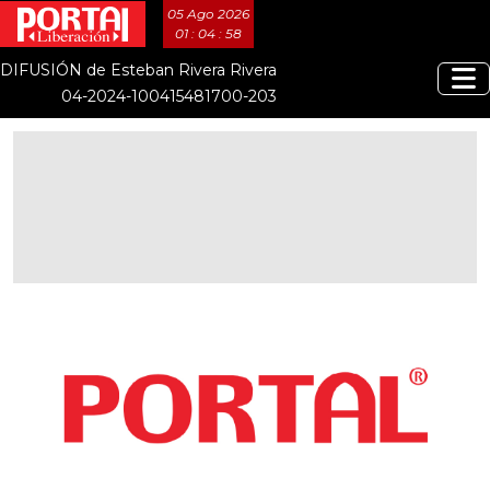
05 Ago 2026
01 : 04 : 59
DIFUSIÓN de Esteban Rivera Rivera
04-2024-100415481700-203