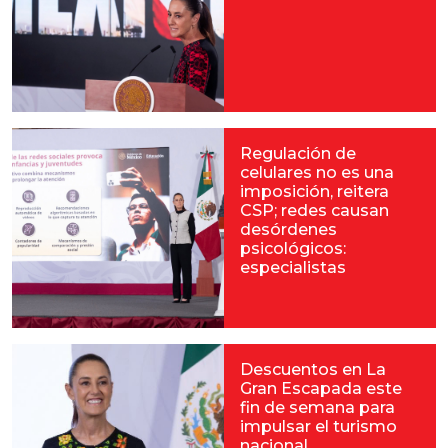
Regulación de
celulares no es una
imposición, reitera
CSP; redes causan
desórdenes
psicológicos:
especialistas
Descuentos en La
Gran Escapada este
fin de semana para
impulsar el turismo
nacional