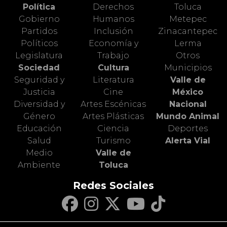
Política
Derechos
Toluca
Gobierno
Humanos
Metepec
Partidos
Inclusión
Zinacantepec
Políticos
Economía y
Lerma
Legislatura
Trabajo
Otros
Sociedad
Cultura
Municipios
Seguridad y
Literatura
Valle de
Justicia
Cine
México
Diversidad y
Artes Escénicas
Nacional
Género
Artes Plásticas
Mundo Animal
Educación
Ciencia
Deportes
Salud
Turismo
Alerta Vial
Medio
Valle de
Ambiente
Toluca
Redes Sociales