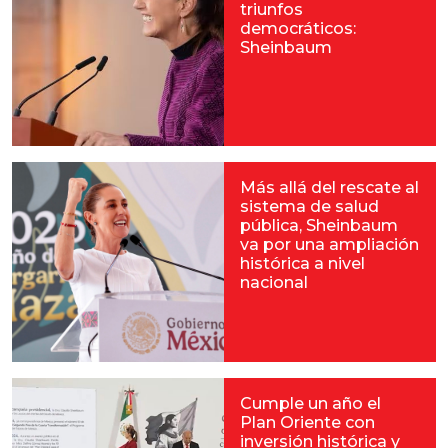
triunfos
democráticos:
Sheinbaum
Más allá del rescate al
sistema de salud
pública, Sheinbaum
va por una ampliación
histórica a nivel
nacional
Cumple un año el
Plan Oriente con
inversión histórica y