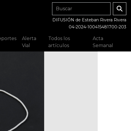
DIFUSIÓN de Esteban Rivera Rivera
04-2024-100415481700-203
portes
Alerta
Todos los
Acta
Vial
artículos
Semanal