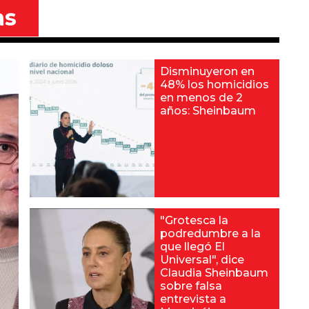
as
Disminuyeron en
48% los homicidios
en menos de 2
años: Sheinbaum
"Grotesca la
podredumbre a la
que llegó El
Universal", dice
Claudia Sheinbaum
sobre falsa
entrevista a