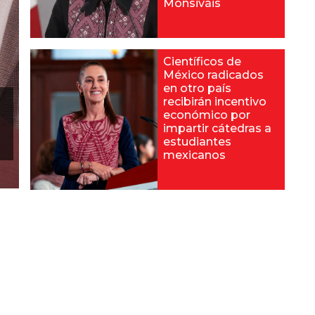
Monsiváis
Científicos de
México radicados
en otro país
recibirán incentivo
económico por
impartir cátedras a
estudiantes
mexicanos