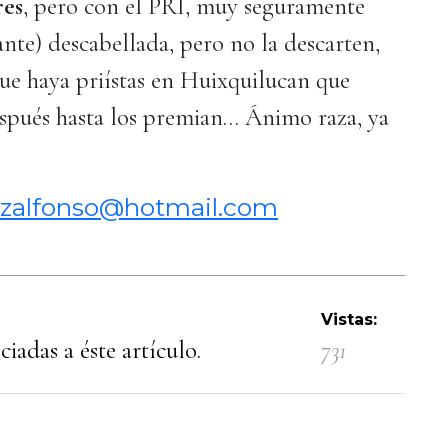
res
, pero con el PRI, muy seguramente
ante) descabellada, pero no la descarten,
que haya priístas en Huixquilucan que
espués hasta los premian… Ánimo raza, ya
zalfonso@hotmail.com
Vistas:
iadas a éste artículo.
731