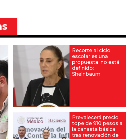
as
Recorte al ciclo
escolar es una
propuesta, no está
definido:
Sheinbaum
Prevalecerá precio
tope de 910 pesos a
la canasta básica,
tras renovación de