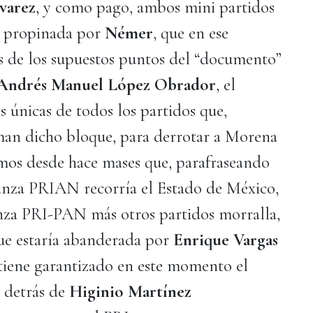
varez
, y como pago, ambos mini partidos
ro propinada por
Némer
, que en ese
os de los supuestos puntos del “documento”
 Andrés Manuel López Obrador
, el
 únicas de todos los partidos que,
man dicho bloque, para derrotar a Morena
jimos desde hace mases que, parafraseando
ianza PRIAN recorría el Estado de México,
anza PRI-PAN más otros partidos morralla,
ue estaría abanderada por
Enrique Vargas
 tiene garantizado en este momento el
a detrás de
Higinio Martínez