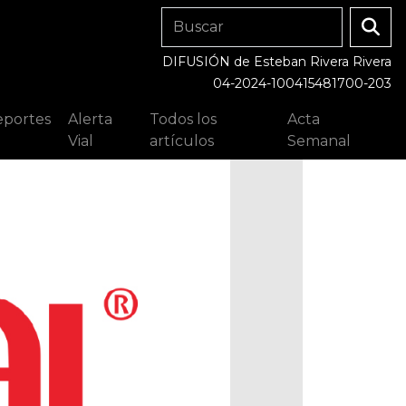
DIFUSIÓN de Esteban Rivera Rivera
04-2024-100415481700-203
portes
Alerta
Todos los
Acta
Vial
artículos
Semanal