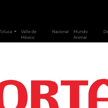
 Toluca
Valle de
Nacional
Mundo
De
México
Animal