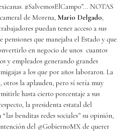
s mexicanas. #SalvemosElCampo”… NOTAS
 cameral de Morena,
Mario Delgado
,
rabajadores puedan tener acceso a sus
 de pensiones que manejaba el Estado y que
convertirlo en negocio de unos cuantos
eros y empleados generando grandes
 migajas a los que por años laboraron. La
, otros la aplauden, pero sí sería muy
mitirle hasta cierto porcentaje a sus
especto, la presidenta estatal del
n “las benditas redes sociales” su opinión,
la intención del @GobiernoMX de querer