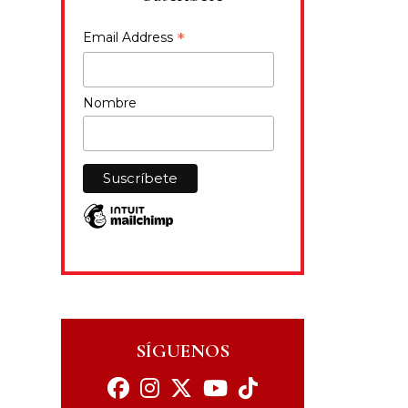
*
Email Address
Nombre
SÍGUENOS