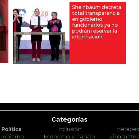
Sheinbaum decreta
total transparencia
en gobierno;
funcionarios ya no
podrán reservar la
información
Categorías
Política
Inclusión
Metepe
Gobierno
Economía y Trabajo
Zinacante