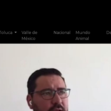
 Toluca
Valle de
Nacional
Mundo
De
México
Animal