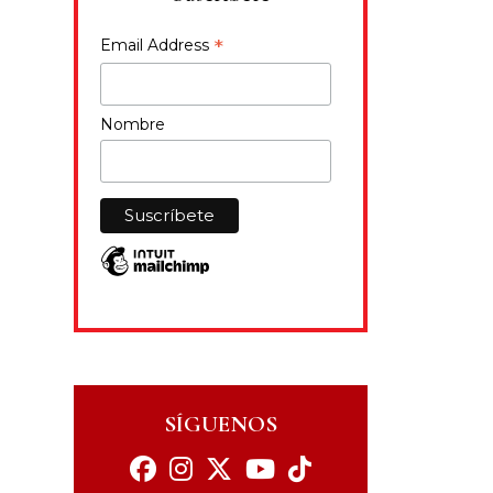
*
Email Address
Nombre
SÍGUENOS