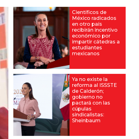
Científicos de
México radicados
en otro país
recibirán incentivo
económico por
impartir cátedras a
estudiantes
mexicanos
Ya no existe la
reforma al ISSSTE
de Calderón;
gobierno no
pactará con las
cúpulas
sindicalistas:
Sheinbaum