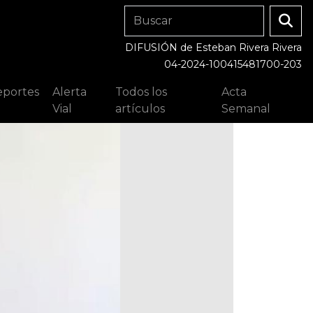
DIFUSIÓN de Esteban Rivera Rivera
04-2024-100415481700-203
portes
Alerta
Todos los
Acta
Vial
artículos
Semanal