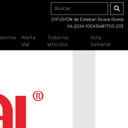
DIFUSIÓN de Esteban Rivera Rivera
04-2024-100415481700-203
portes
Alerta
Todos los
Acta
Vial
artículos
Semanal