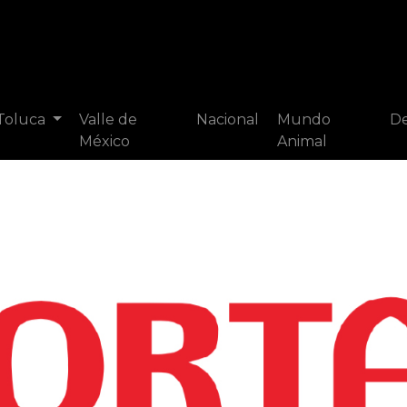
 Toluca
Valle de
Nacional
Mundo
De
México
Animal