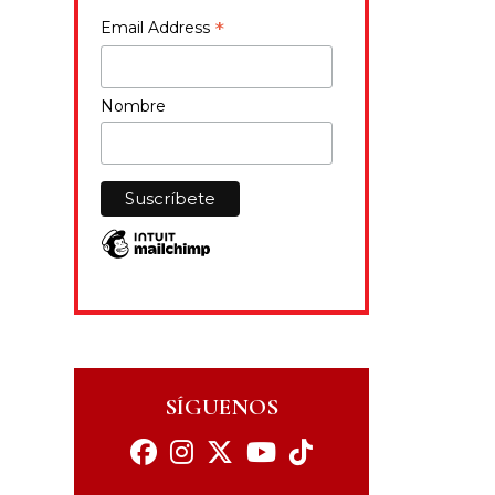
*
Email Address
Nombre
SÍGUENOS