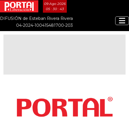
09 Ago 2026
05 : 30 : 43
DIFUSIÓN de Esteban Rivera Rivera
04-2024-100415481700-203