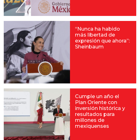
“Nunca ha habido
más libertad de
expresión que ahora”:
Sheinbaum
Cumple un año el
Plan Oriente con
inversión histórica y
resultados para
millones de
mexiquenses