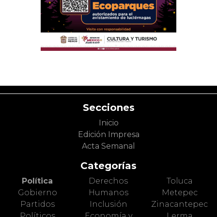
Secciones
Inicio
Edición Impresa
Acta Semanal
Categorías
Política
Derechos
Toluca
Gobierno
Humanos
Metepec
Partidos
Inclusión
Zinacantepec
Políticos
Economía y
Lerma