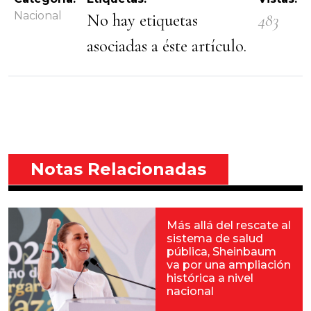
Nacional
No hay etiquetas
483
asociadas a éste artículo.
Notas Relacionadas
Más allá del rescate al
sistema de salud
pública, Sheinbaum
va por una ampliación
histórica a nivel
nacional