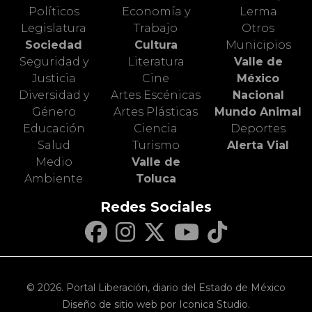
Políticos
Economía y
Lerma
Legislatura
Trabajo
Otros
Sociedad
Cultura
Municipios
Seguridad y
Literatura
Valle de
Justicia
Cine
México
Diversidad y
Artes Escénicas
Nacional
Género
Artes Plásticas
Mundo Animal
Educación
Ciencia
Deportes
Salud
Turismo
Alerta Vial
Medio
Valle de
Ambiente
Toluca
Redes Sociales
© 2026. Portal Liberación, diario del Estado de México
Diseño de sitio web por Iconica Studio.