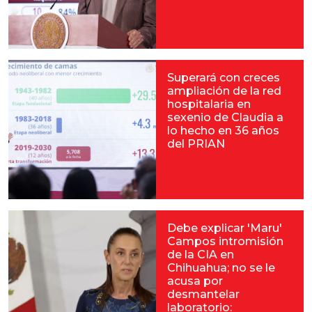
Superará con creces
ampliación de la red
hospitalaria en
sexenio de Claudia a
lo hecho en 36 años
del PRIAN
Debe explicar 'Maru'
Campos intromisión
de la CIA en
Chihuahua; no se le
acusa por
desmantelar
laboratorio: