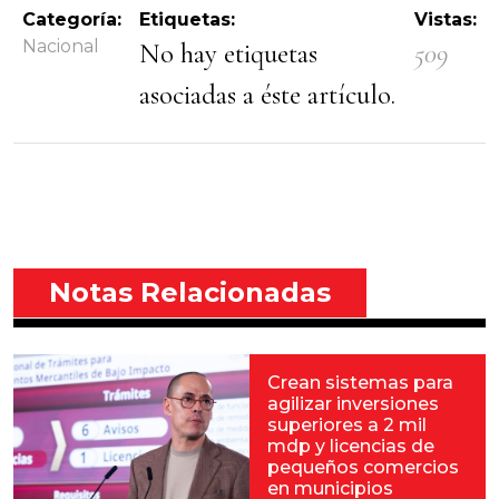
Categoría:
Etiquetas:
Vistas:
Nacional
No hay etiquetas
509
asociadas a éste artículo.
Notas Relacionadas
Crean sistemas para
agilizar inversiones
superiores a 2 mil
mdp y licencias de
pequeños comercios
en municipios