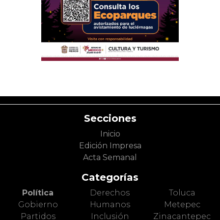
Secciones
Inicio
Edición Impresa
Acta Semanal
Categorías
Política
Derechos
Toluca
Gobierno
Humanos
Metepec
Partidos
Inclusión
Zinacantepec