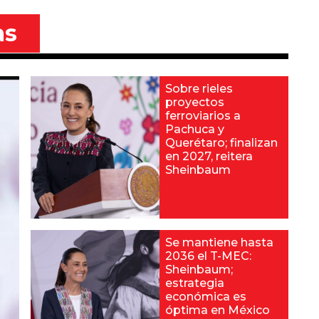
as
Sobre rieles
proyectos
ferroviarios a
Pachuca y
Querétaro; finalizan
en 2027, reitera
Sheinbaum
Se mantiene hasta
2036 el T-MEC:
Sheinbaum;
estrategia
económica es
óptima en México