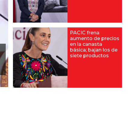
PACIC frena
aumento de precios
en la canasta
básica; bajan los de
siete productos