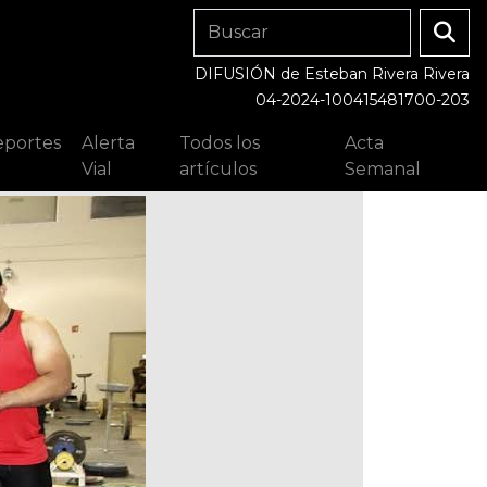
DIFUSIÓN de Esteban Rivera Rivera
04-2024-100415481700-203
portes
Alerta
Todos los
Acta
Vial
artículos
Semanal