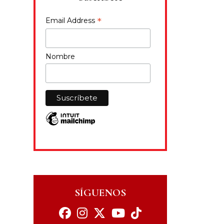
*
Email Address
Nombre
SÍGUENOS