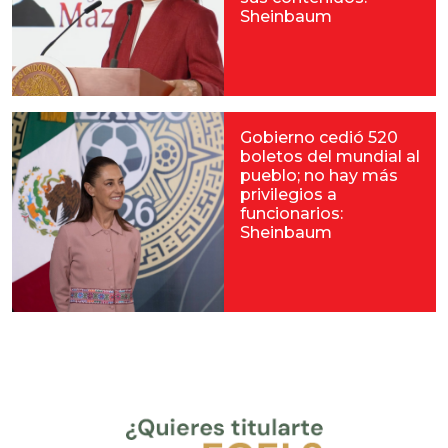
Sheinbaum
Gobierno cedió 520
boletos del mundial al
pueblo; no hay más
privilegios a
funcionarios:
Sheinbaum