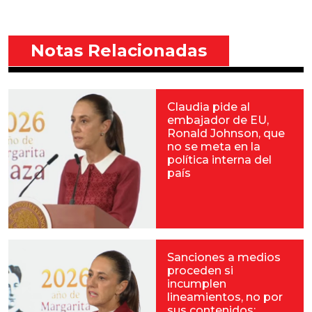
Notas Relacionadas
Claudia pide al
embajador de EU,
Ronald Johnson, que
no se meta en la
política interna del
país
Sanciones a medios
proceden si
incumplen
lineamientos, no por
sus contenidos: