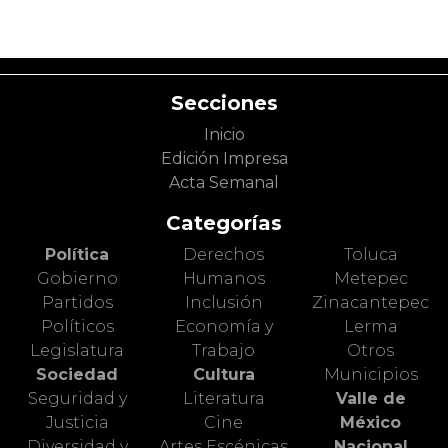
Secciones
Inicio
Edición Impresa
Acta Semanal
Categorías
Política
Derechos
Toluca
Gobierno
Humanos
Metepec
Partidos
Inclusión
Zinacantepec
Políticos
Economía y
Lerma
Legislatura
Trabajo
Otros
Sociedad
Cultura
Municipios
Seguridad y
Literatura
Valle de
Justicia
Cine
México
Diversidad y
Artes Escénicas
Nacional