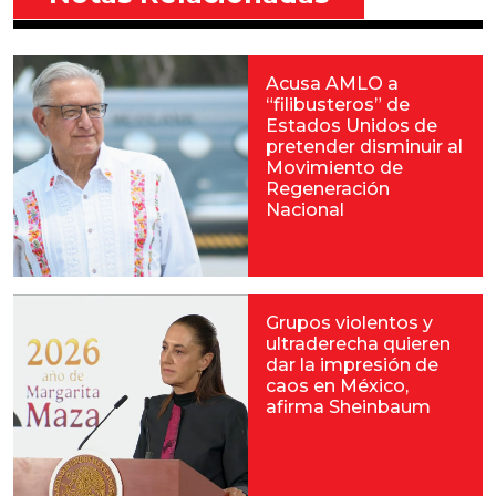
Acusa AMLO a
“filibusteros” de
Estados Unidos de
pretender disminuir al
Movimiento de
Regeneración
Nacional
Grupos violentos y
ultraderecha quieren
dar la impresión de
caos en México,
afirma Sheinbaum