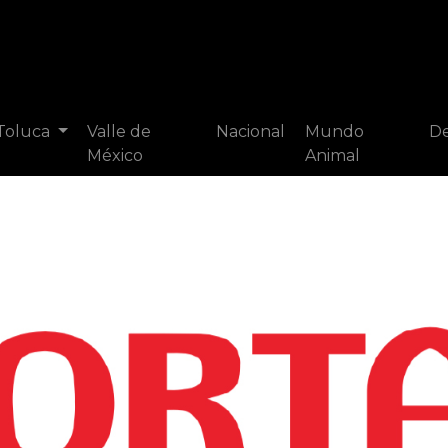
 Toluca
Valle de
Nacional
Mundo
De
México
Animal