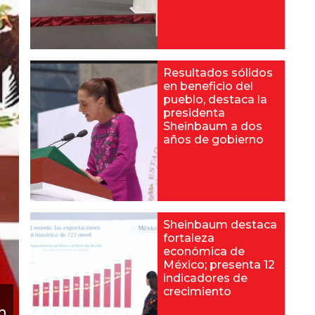
Resultados sólidos
en beneficio del
pueblo, destaca la
presidenta
Sheinbaum a dos
años de gobierno
Sheinbaum destaca
fortaleza
económica de
México; presenta 12
indicadores de
crecimiento
m