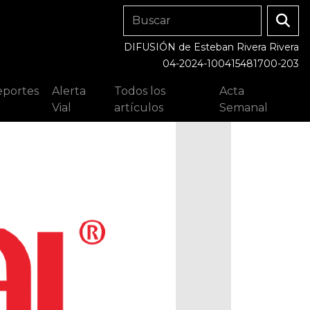
DIFUSIÓN de Esteban Rivera Rivera
04-2024-100415481700-203
portes
Alerta
Todos los
Acta
Vial
artículos
Semanal