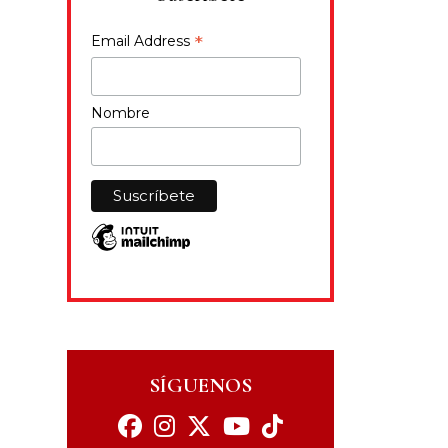
*
Email Address
Nombre
SÍGUENOS