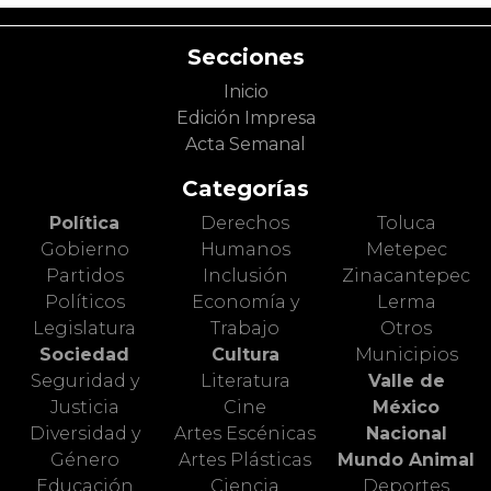
Secciones
Inicio
Edición Impresa
Acta Semanal
Categorías
Política
Derechos
Toluca
Gobierno
Humanos
Metepec
Partidos
Inclusión
Zinacantepec
Políticos
Economía y
Lerma
Legislatura
Trabajo
Otros
Sociedad
Cultura
Municipios
Seguridad y
Literatura
Valle de
Justicia
Cine
México
Diversidad y
Artes Escénicas
Nacional
Género
Artes Plásticas
Mundo Animal
Educación
Ciencia
Deportes