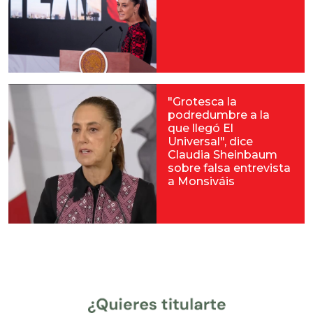
"Grotesca la
podredumbre a la
que llegó El
Universal", dice
Claudia Sheinbaum
sobre falsa entrevista
a Monsiváis