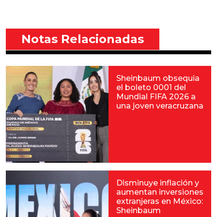
Notas Relacionadas
Sheinbaum obsequia
el boleto 0001 del
Mundial FIFA 2026 a
una joven veracruzana
Disminuye inflación y
aumentan inversiones
extranjeras en México:
Sheinbaum