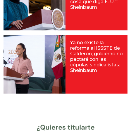
cosa que diga E. U.”:
Sheinbaum
Ya no existe la
reforma al ISSSTE de
Calderón; gobierno no
pactará con las
cúpulas sindicalistas:
Sheinbaum