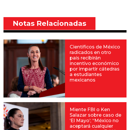
Notas Relacionadas
Científicos de México
radicados en otro
país recibirán
incentivo económico
por impartir cátedras
a estudiantes
mexicanos
Miente FBI o Ken
Salazar sobre caso de
‘El Mayo’; “México no
aceptará cualquier