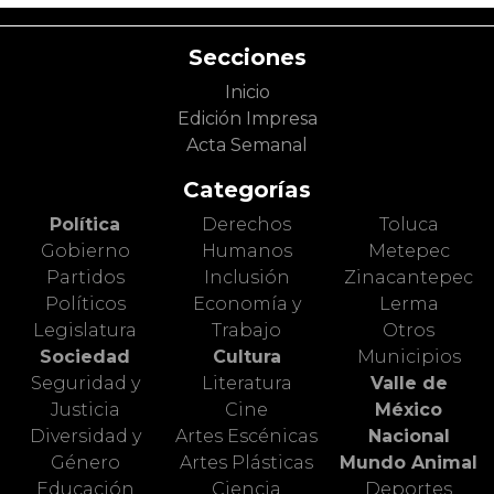
Secciones
Inicio
Edición Impresa
Acta Semanal
Categorías
Política
Derechos
Toluca
Gobierno
Humanos
Metepec
Partidos
Inclusión
Zinacantepec
Políticos
Economía y
Lerma
Legislatura
Trabajo
Otros
Sociedad
Cultura
Municipios
Seguridad y
Literatura
Valle de
Justicia
Cine
México
Diversidad y
Artes Escénicas
Nacional
Género
Artes Plásticas
Mundo Animal
Educación
Ciencia
Deportes