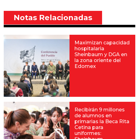
Notas Relacionadas
Maximizan capacidad
hospitalaria
Sheinbaum y DGA en
la zona oriente del
Edomex
Recibirán 9 millones
de alumnos en
primarias la Beca Rita
Cetina para
uniformes: