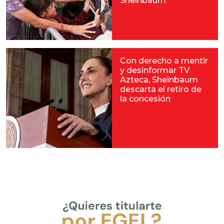
Sheinbaum
Con derecho a mentir
y desinformar TV
Azteca, Sheinbaum
descarta el retiro de
la concesión