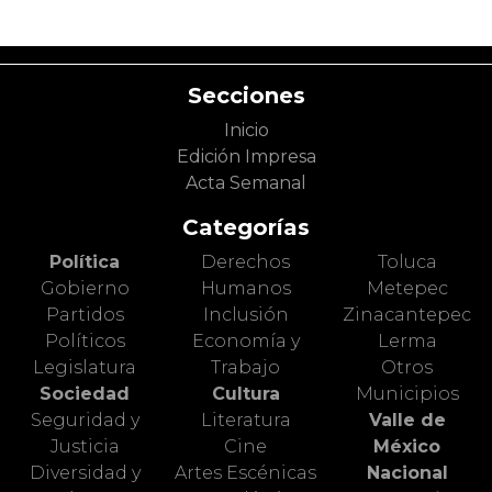
Secciones
Inicio
Edición Impresa
Acta Semanal
Categorías
Política
Derechos
Toluca
Gobierno
Humanos
Metepec
Partidos
Inclusión
Zinacantepec
Políticos
Economía y
Lerma
Legislatura
Trabajo
Otros
Sociedad
Cultura
Municipios
Seguridad y
Literatura
Valle de
Justicia
Cine
México
Diversidad y
Artes Escénicas
Nacional