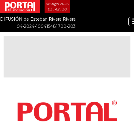
08 Ago 2026
03 : 42 : 31
DIFUSIÓN de Esteban Rivera Rivera
04-2024-100415481700-203