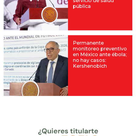
servicio de salud
pública
Permanente
monitoreo preventivo
en México ante ébola;
no hay casos:
Kershenobich