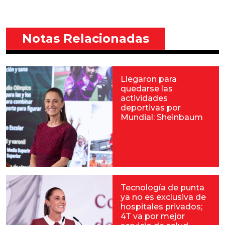
Notas Relacionadas
Llegaron para
quedarse las
actividades
deportivas por
Mundial: Sheinbaum
Tecnología de punta
ya no es exclusiva de
hospitales privados;
4T va por mejor