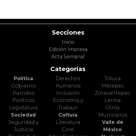
Secciones
Inicio
Edición Impresa
Acta Semanal
Categorías
Política
Derechos
Toluca
Gobierno
Humanos
Metepec
Partidos
Inclusión
Zinacantepec
Políticos
Economía y
Lerma
Legislatura
Trabajo
Otros
Sociedad
Cultura
Municipios
Seguridad y
Literatura
Valle de
Justicia
Cine
México