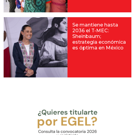
Se mantiene hasta
2036 el T-MEC:
Sheinbaum;
estrategia económica
es óptima en México