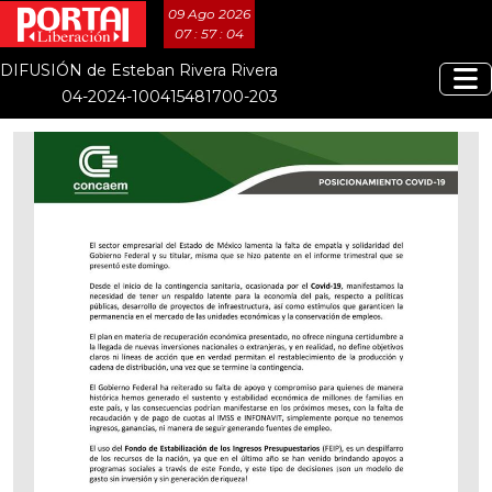
09 Ago 2026
07 : 57 : 05
DIFUSIÓN de Esteban Rivera Rivera
04-2024-100415481700-203