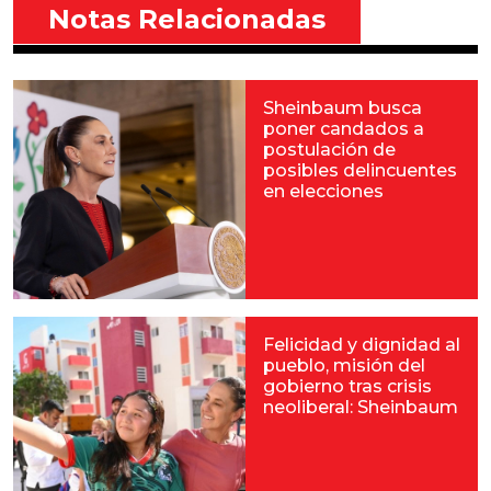
Notas Relacionadas
Sheinbaum busca
poner candados a
postulación de
posibles delincuentes
en elecciones
Felicidad y dignidad al
pueblo, misión del
gobierno tras crisis
neoliberal: Sheinbaum