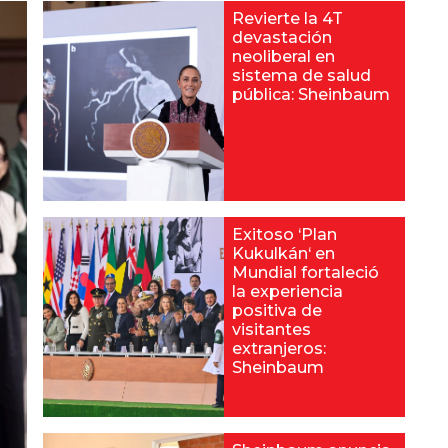
Revierte la 4T
devastación
neoliberal en
sistema de salud
pública: Sheinbaum
Exitoso ‘Plan
Kukulkán‘ en
Mundial fortaleció
la experiencia
positiva de
visitantes
extranjeros:
Sheinbaum