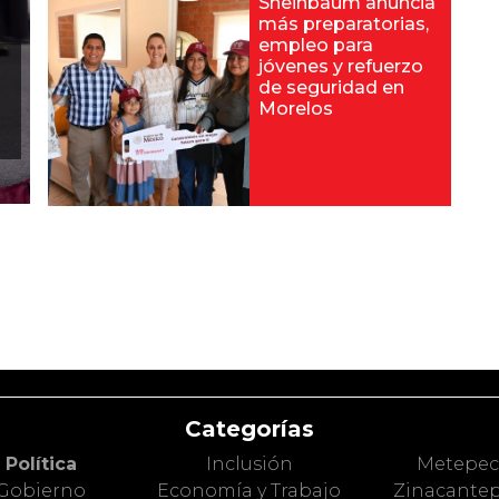
Sheinbaum anuncia
más preparatorias,
empleo para
jóvenes y refuerzo
de seguridad en
Morelos
Categorías
Política
Inclusión
Metepe
Gobierno
Economía y Trabajo
Zinacante