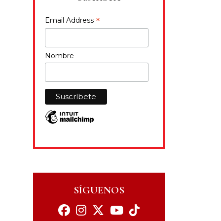
*
Email Address
Nombre
SÍGUENOS