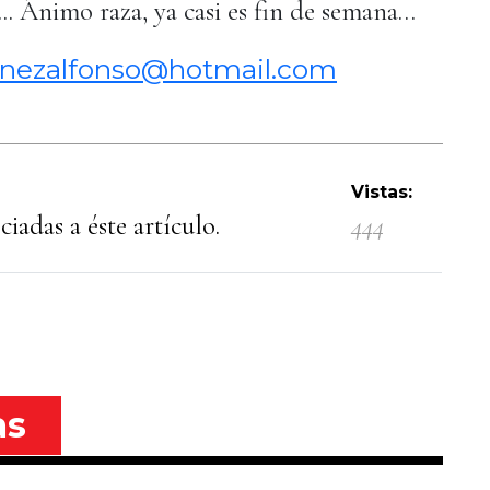
.. Ánimo raza, ya casi es fin de semana…
nezalfonso@hotmail.com
Vistas:
iadas a éste artículo.
444
as