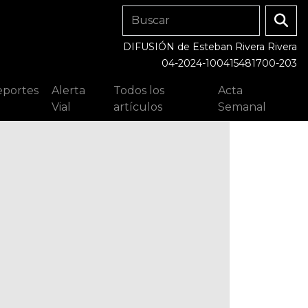
DIFUSIÓN de Esteban Rivera Rivera
04-2024-100415481700-203
portes
Alerta
Todos los
Acta
Vial
artículos
Semanal