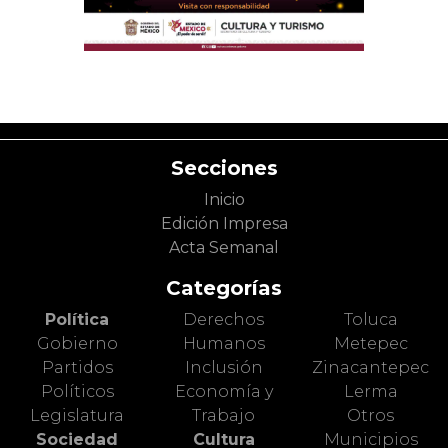
Secciones
Inicio
Edición Impresa
Acta Semanal
Categorías
Política
Derechos
Toluca
Gobierno
Humanos
Metepec
Partidos
Inclusión
Zinacantepec
Políticos
Economía y
Lerma
Legislatura
Trabajo
Otros
Sociedad
Cultura
Municipios