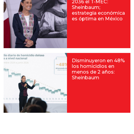
2036 el T-MEC:
Sheinbaum;
estrategia económica
es óptima en México
Disminuyeron en 48%
los homicidios en
menos de 2 años:
Sheinbaum