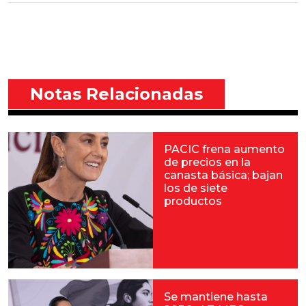
Notas Relacionadas
PACIC frena aumento
de precios en la
canasta básica; bajan
los de siete
productos
Se mantiene hasta