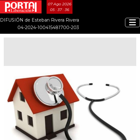
07 Ago 2026
05 : 37 : 36
DIFUSIÓN de Esteban Rivera Rivera
04-2024-100415481700-203