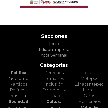
Secciones
Inicio
Edición Impresa
Acta Semanal
Categorías
Política
Derechos
Toluca
Gobierno
Humanos
Metepec
Partidos
Inclusión
Zinacantepec
Políticos
Economía y
Lerma
Legislatura
Trabajo
Otros
Sociedad
Cultura
Municipios
Seguridad y
Literatura
Valle de