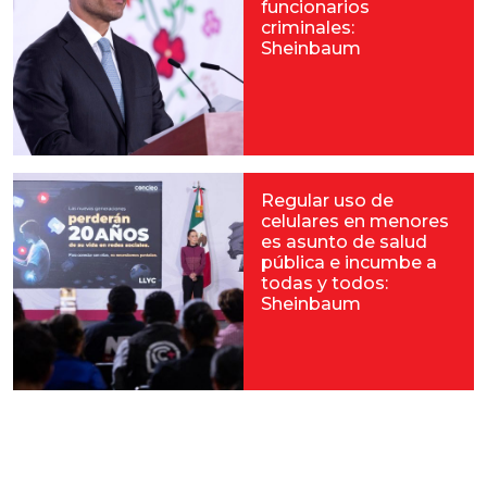
funcionarios
criminales:
Sheinbaum
Regular uso de
celulares en menores
es asunto de salud
pública e incumbe a
todas y todos:
Sheinbaum