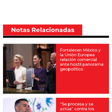
Notas Relacionadas
Fortalecen México y
la Unión Europea
relación comercial
ante hostil panorama
geopolítico
“Se procesa y se
actúa” contra los