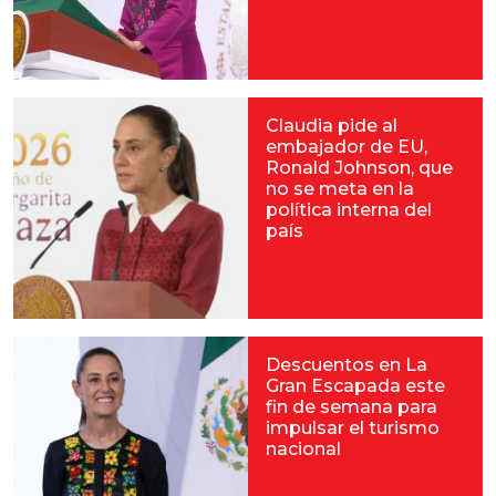
Claudia pide al
embajador de EU,
Ronald Johnson, que
no se meta en la
política interna del
país
Descuentos en La
Gran Escapada este
fin de semana para
impulsar el turismo
nacional