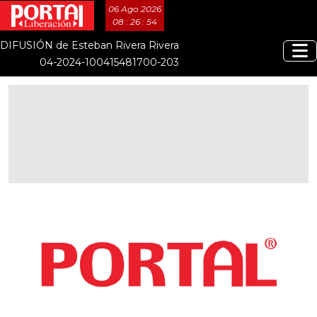
06 Ago 2026
08 : 26 : 55
DIFUSIÓN de Esteban Rivera Rivera
04-2024-100415481700-203