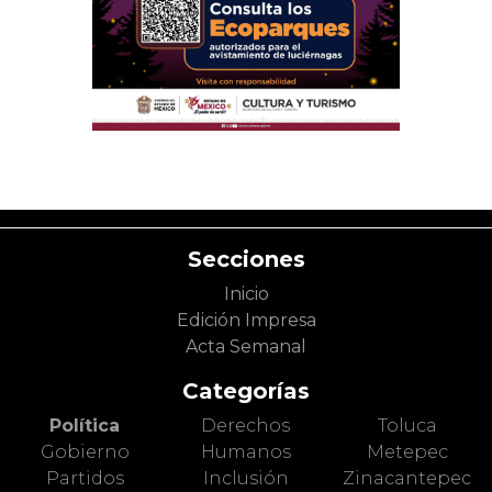
Secciones
Inicio
Edición Impresa
Acta Semanal
Categorías
Política
Derechos
Toluca
Gobierno
Humanos
Metepec
Partidos
Inclusión
Zinacantepec