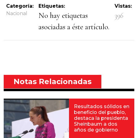
Categoría:
Etiquetas:
Vistas:
Nacional
No hay etiquetas
396
asociadas a éste artículo.
Notas Relacionadas
Resultados sólidos en
beneficio del pueblo,
destaca la presidenta
Sheinbaum a dos
años de gobierno