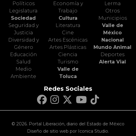
Políticos
Economía y
Lerma
Legislatura
Trabajo
Otros
Sociedad
Cultura
Municipios
Seguridad y
Literatura
Valle de
Justicia
Cine
México
Diversidad y
Artes Escénicas
Nacional
Género
Artes Plásticas
Mundo Animal
Educación
Ciencia
Deportes
Salud
Turismo
Alerta Vial
Medio
Valle de
Ambiente
Toluca
Redes Sociales
© 2026. Portal Liberación, diario del Estado de México
Diseño de sitio web por Iconica Studio.