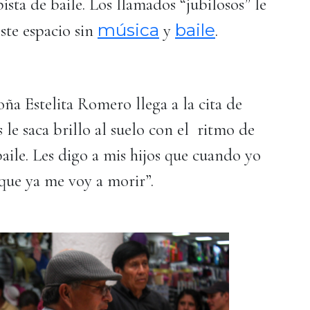
ista de baile. Los llamados “jubilosos” le
música
baile
este espacio sin
y
.
oña Estelita Romero llega a la cita de
s le saca brillo al suelo con el ritmo de
aile. Les digo a mis hijos que cuando yo
rque ya me voy a morir”.