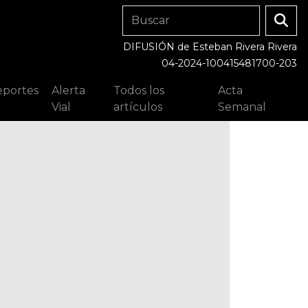
DIFUSIÓN de Esteban Rivera Rivera
04-2024-100415481700-203
portes
Alerta
Todos los
Acta
Vial
artículos
Semanal