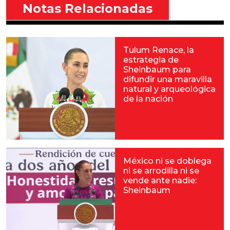
Notas Relacionadas
Tulum Renace, la
estrategia de
Sheinbaum para
difundir una maravilla
natural y arqueológica
de la nación
México ni se doblega
ni se arrodilla ni se
vende ante nadie:
Sheinbaum