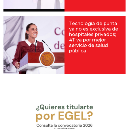
Tecnología de punta
ya no es exclusiva de
hospitales privados;
4T va por mejor
servicio de salud
pública