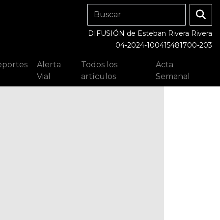
DIFUSIÓN de Esteban Rivera Rivera
04-2024-100415481700-203
portes
Alerta
Todos los
Acta
Vial
artículos
Semanal