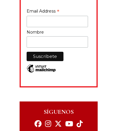
*
Email Address
Nombre
SÍGUENOS