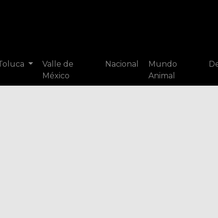
 Toluca
Valle de
Nacional
Mundo
De
México
Animal