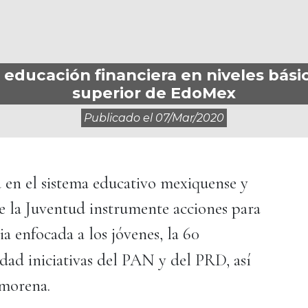
educación financiera en niveles bási
superior de EdoMex
Publicado el
07/mar/2020
a en el sistema educativo mexiquense y
e la Juventud instrumente acciones para
ria enfocada a los jóvenes, la 60
ad iniciativas del PAN y del PRD, así
morena.