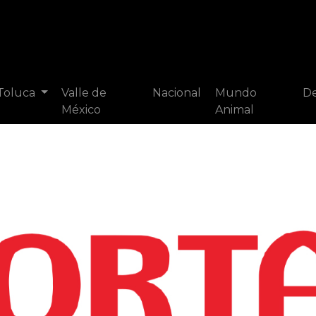
 Toluca
Valle de
Nacional
Mundo
De
México
Animal