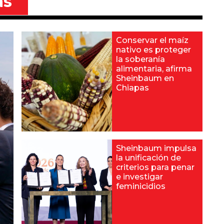
as
Conservar el maíz
nativo es proteger
la soberanía
alimentaria, afirma
Sheinbaum en
Chiapas
Sheinbaum impulsa
la unificación de
criterios para penar
e investigar
feminicidios