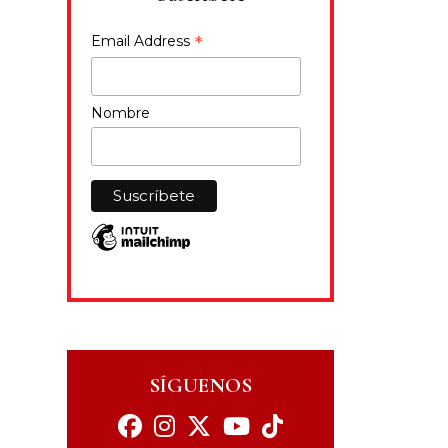
*
Email Address
Nombre
SÍGUENOS