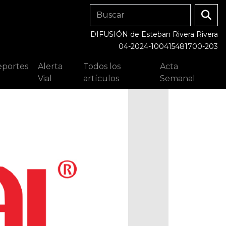
DIFUSIÓN de Esteban Rivera Rivera
04-2024-100415481700-203
portes
Alerta
Todos los
Acta
Vial
artículos
Semanal