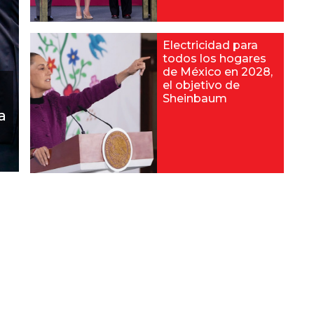
Electricidad para
todos los hogares
de México en 2028,
el objetivo de
l
Sheinbaum
a