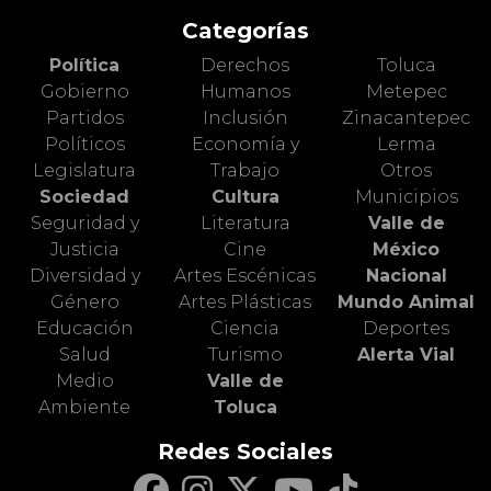
Categorías
Política
Derechos
Toluca
Gobierno
Humanos
Metepec
Partidos
Inclusión
Zinacantepec
Políticos
Economía y
Lerma
Legislatura
Trabajo
Otros
Sociedad
Cultura
Municipios
Seguridad y
Literatura
Valle de
Justicia
Cine
México
Diversidad y
Artes Escénicas
Nacional
Género
Artes Plásticas
Mundo Animal
Educación
Ciencia
Deportes
Salud
Turismo
Alerta Vial
Medio
Valle de
Ambiente
Toluca
Redes Sociales