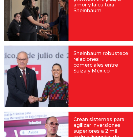
amor y la cultura:
Sheinbaum
Sheinbaum robustece
relaciones
comerciales entre
Suiza y México
Crean sistemas para
agilizar inversiones
superiores a 2 mil
mdp y licencias de