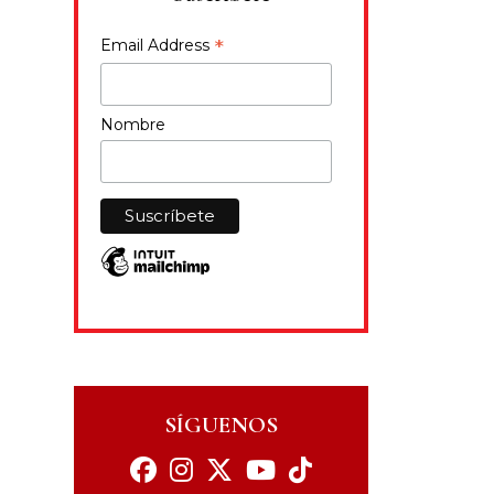
*
Email Address
Nombre
SÍGUENOS