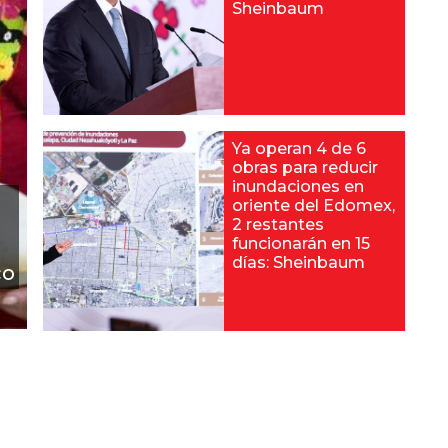
Sheinbaum
Ya operan 4 de 6
obras para reducir
inundaciones en
oriente del Edomex,
2 restantes
funcionarán en 15
días: Sheinbaum
co