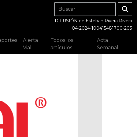
DIFUSIÓN de Esteban Rivera Rivera
04-2024-100415481700-203
portes
Alerta
Todos los
Acta
Vial
artículos
Semanal