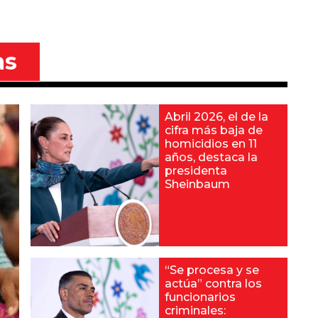
as
Abril 2026, el de la
cifra más baja de
homicidios en 11
años, destaca la
presidenta
Sheinbaum
“Se procesa y se
actúa” contra los
funcionarios
criminales: