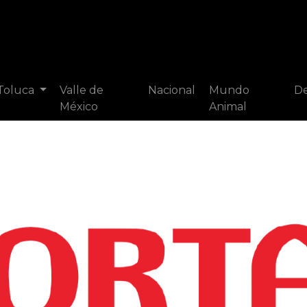
 Toluca
Valle de
Nacional
Mundo
De
México
Animal