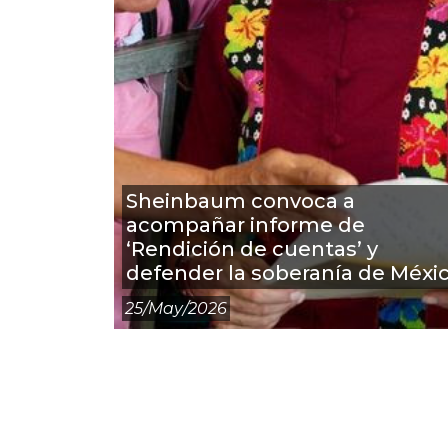
Sheinbaum convoca a
acompañar informe de
‘Rendición de cuentas’ y
defender la soberanía de Méxi
25/may/2026