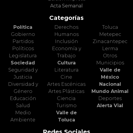
Acta Semanal
Categorías
Política
Derechos
Toluca
Gobierno
Humanos
Metepec
Partidos
Inclusión
Zinacantepec
Políticos
Economía y
Lerma
Legislatura
Trabajo
Otros
Sociedad
Cultura
Municipios
Seguridad y
Literatura
Valle de
Justicia
Cine
México
Diversidad y
Artes Escénicas
Nacional
Género
Artes Plásticas
Mundo Animal
Educación
Ciencia
Deportes
Salud
Turismo
Alerta Vial
Medio
Valle de
Ambiente
Toluca
Redes Sociales