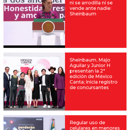
ni se arrodilla ni se
vende ante nadie:
Sheinbaum
Sheinbaum, Majo
Aguilar y Junior H
presentan la 2ª
edición de México
Canta; inicia registro
de concursantes
Regular uso de
celulares en menores