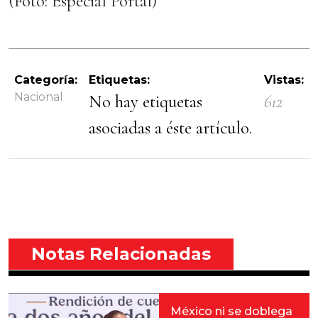
(Foto: Especial Portal)
Categoría:
Etiquetas:
Vistas:
Nacional
No hay etiquetas
612
asociadas a éste artículo.
Notas Relacionadas
México ni se doblega