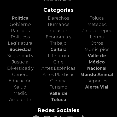
Categorías
Política
Derechos
Toluca
Gobierno
Humanos
Metepec
Partidos
Inclusión
Zinacantepec
Políticos
Economía y
Lerma
Legislatura
Trabajo
Otros
Sociedad
Cultura
Municipios
Seguridad y
Literatura
Valle de
Justicia
Cine
México
Diversidad y
Artes Escénicas
Nacional
Género
Artes Plásticas
Mundo Animal
Educación
Ciencia
Deportes
Salud
Turismo
Alerta Vial
Medio
Valle de
Ambiente
Toluca
Redes Sociales