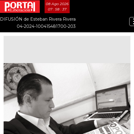
08 Ago 2026
07 : 58 : 38
DIFUSIÓN de Esteban Rivera Rivera
04-2024-100415481700-203