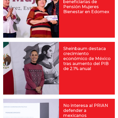
beneficiarias de
Pensión Mujeres
Bienestar en Edomex
Sheinbaum destaca
crecimiento
económico de México
tras aumento del PIB
de 2.1% anual
No interesa al PRIAN
defender a
mexicanos