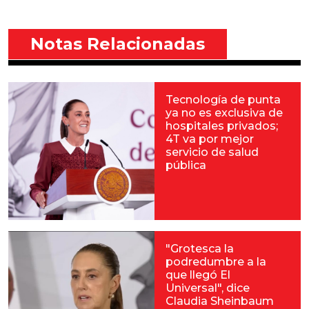
Notas Relacionadas
Tecnología de punta
ya no es exclusiva de
hospitales privados;
4T va por mejor
servicio de salud
pública
"Grotesca la
podredumbre a la
que llegó El
Universal", dice
Claudia Sheinbaum