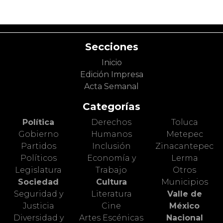
Secciones
Inicio
Edición Impresa
Acta Semanal
Categorías
Política
Derechos
Toluca
Gobierno
Humanos
Metepec
Partidos
Inclusión
Zinacantepec
Políticos
Economía y
Lerma
Legislatura
Trabajo
Otros
Sociedad
Cultura
Municipios
Seguridad y
Literatura
Valle de
Justicia
Cine
México
Diversidad y
Artes Escénicas
Nacional