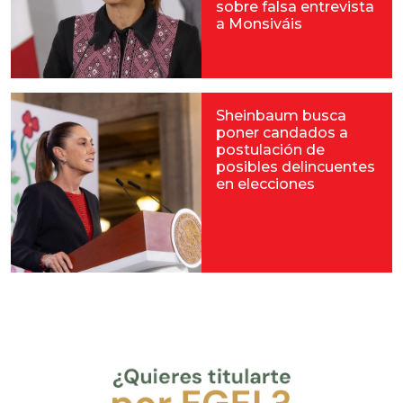
sobre falsa entrevista
a Monsiváis
Sheinbaum busca
poner candados a
postulación de
posibles delincuentes
en elecciones