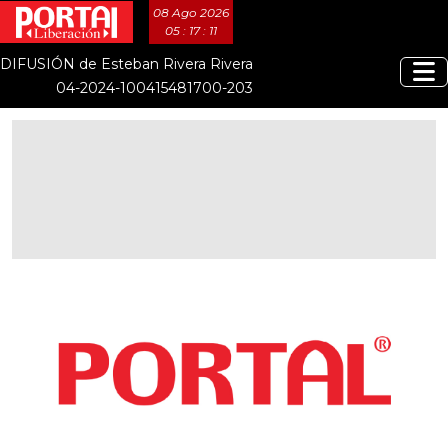
08 Ago 2026
05 : 17 : 11
DIFUSIÓN de Esteban Rivera Rivera
04-2024-100415481700-203