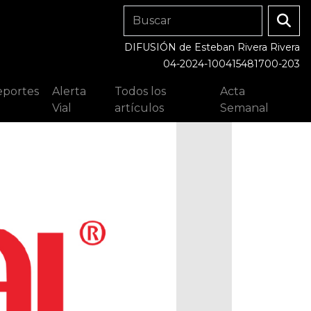
DIFUSIÓN de Esteban Rivera Rivera
04-2024-100415481700-203
portes
Alerta
Todos los
Acta
Vial
artículos
Semanal