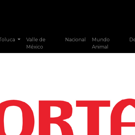
 Toluca
Valle de
Nacional
Mundo
De
México
Animal