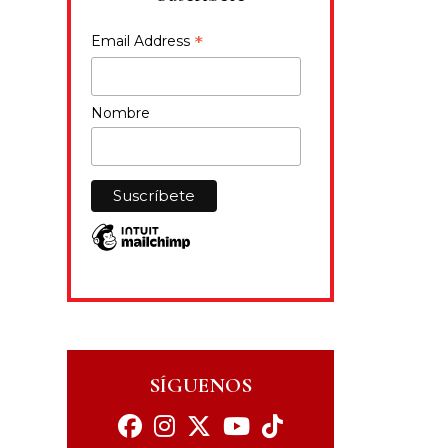
*
Email Address
Nombre
SÍGUENOS