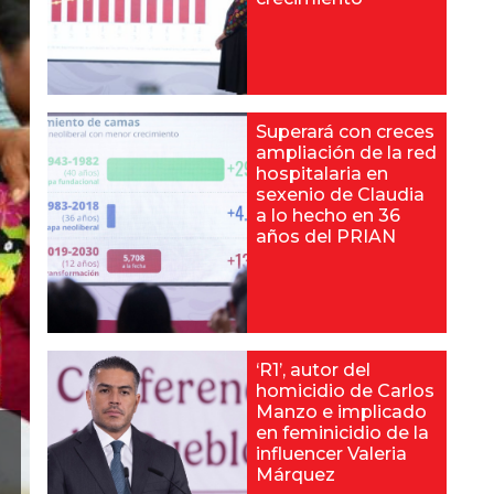
Superará con creces
ampliación de la red
hospitalaria en
sexenio de Claudia
a lo hecho en 36
años del PRIAN
‘R1’, autor del
homicidio de Carlos
Manzo e implicado
en feminicidio de la
influencer Valeria
Márquez