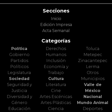
Secciones
Inicio
Edición Impresa
Acta Semanal
Categorías
Política
Derechos
Toluca
Gobierno
Humanos
Metepec
Partidos
Inclusión
Zinacantepec
Políticos
Economía y
Lerma
Legislatura
Trabajo
Otros
Sociedad
Cultura
Municipios
Seguridad y
Literatura
Valle de
Justicia
Cine
México
Diversidad y
Artes Escénicas
Nacional
Género
Artes Plásticas
Mundo Animal
Educación
Ciencia
Deportes