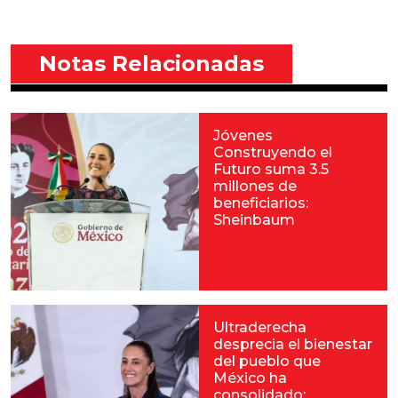
Notas Relacionadas
Jóvenes
Construyendo el
Futuro suma 3.5
millones de
beneficiarios:
Sheinbaum
Ultraderecha
desprecia el bienestar
del pueblo que
México ha
consolidado: