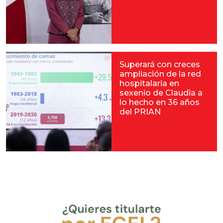
Superará con creces
ampliación de la red
hospitalaria en
sexenio de Claudia a
lo hecho en 36 años
del PRIAN