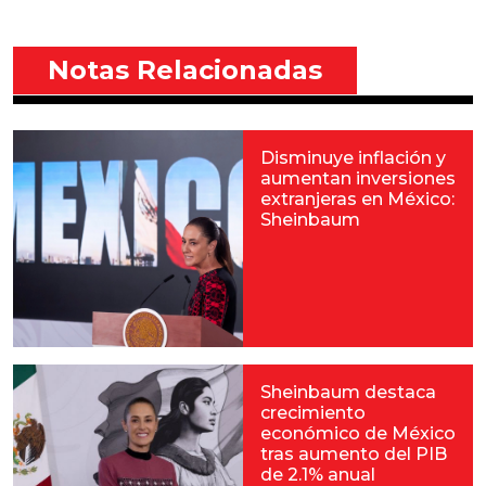
Notas Relacionadas
Disminuye inflación y
aumentan inversiones
extranjeras en México:
Sheinbaum
Sheinbaum destaca
crecimiento
económico de México
tras aumento del PIB
de 2.1% anual