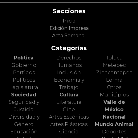
Secciones
Inicio
Edición Impresa
Acta Semanal
Categorías
Política
Derechos
Toluca
Gobierno
Humanos
Metepec
Partidos
Inclusión
Zinacantepec
Políticos
Economía y
Lerma
Legislatura
Trabajo
Otros
Sociedad
Cultura
Municipios
Seguridad y
Literatura
Valle de
Justicia
Cine
México
Diversidad y
Artes Escénicas
Nacional
Género
Artes Plásticas
Mundo Animal
Educación
Ciencia
Deportes