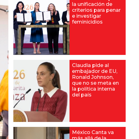
la unificación de
criterios para penar
e investigar
feminicidios
Claudia pide al
embajador de EU,
Ronald Johnson,
que no se meta en
la política interna
del país
México Canta va
más allá de la