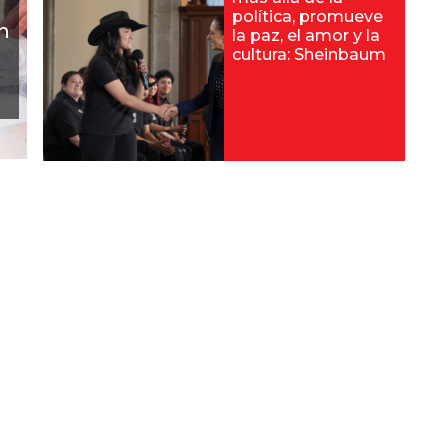
política, promueve
n
la paz, el amor y la
cultura: Sheinbaum