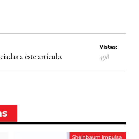
Vistas:
iadas a éste artículo.
498
as
Sheinbaum impulsa