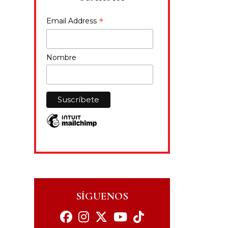
*
Email Address
Nombre
SÍGUENOS