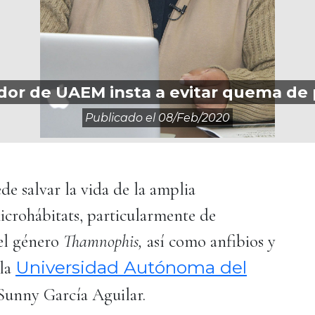
dor de UAEM insta a evitar quema de 
Publicado el
08/feb/2020
de salvar la vida de la amplia
microhábitats, particularmente de
del género
Thamnophis,
así como anfibios y
Universidad Autónoma del
 la
unny García Aguilar.