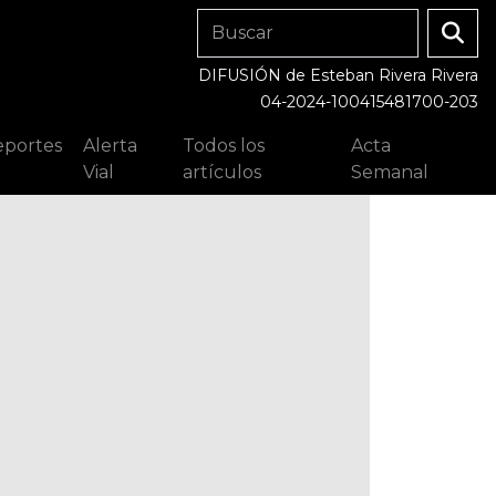
DIFUSIÓN de Esteban Rivera Rivera
04-2024-100415481700-203
portes
Alerta
Todos los
Acta
Vial
artículos
Semanal