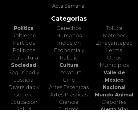
Acta Semanal
Categorías
Política
Derechos
Toluca
Gobierno
Humanos
Metepec
Partidos
Inclusión
Zinacantepec
Políticos
Economía y
Lerma
Legislatura
Trabajo
Otros
Sociedad
Cultura
Municipios
Seguridad y
Literatura
Valle de
Justicia
Cine
México
Diversidad y
Artes Escénicas
Nacional
Género
Artes Plásticas
Mundo Animal
Educación
Ciencia
Deportes
Salud
Turismo
Alerta Vial
Medio
Valle de
Ambiente
Toluca
Redes Sociales