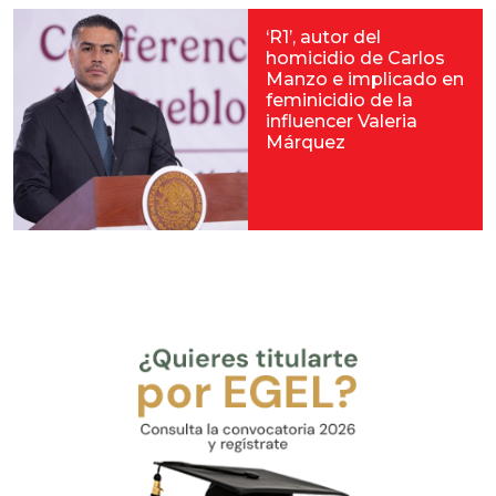
‘R1’, autor del
homicidio de Carlos
Manzo e implicado en
feminicidio de la
influencer Valeria
Márquez