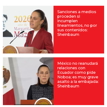
Sanciones a medios
proceden si
incumplen
lineamientos, no por
sus contenidos:
Sheinbaum
México no reanudará
relaciones con
Ecuador como pide
Noboa; es muy grave
asalto a la embajada:
Sheinbaum