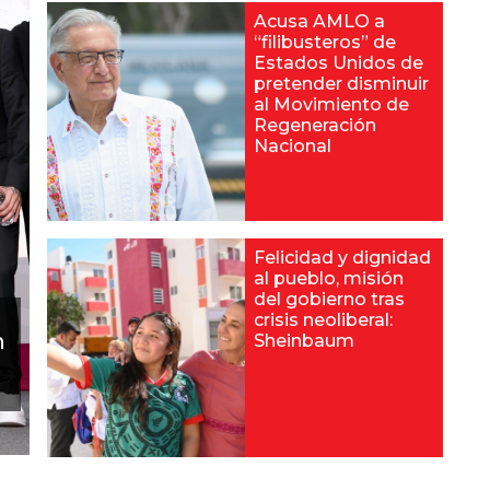
Acusa AMLO a
“filibusteros” de
Estados Unidos de
pretender disminuir
al Movimiento de
Regeneración
Nacional
Felicidad y dignidad
al pueblo, misión
del gobierno tras
crisis neoliberal:
n
Sheinbaum