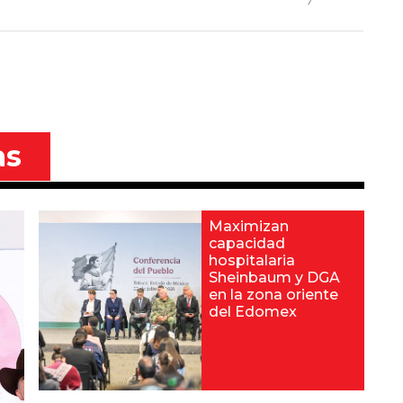
as
Maximizan
capacidad
hospitalaria
Sheinbaum y DGA
en la zona oriente
del Edomex