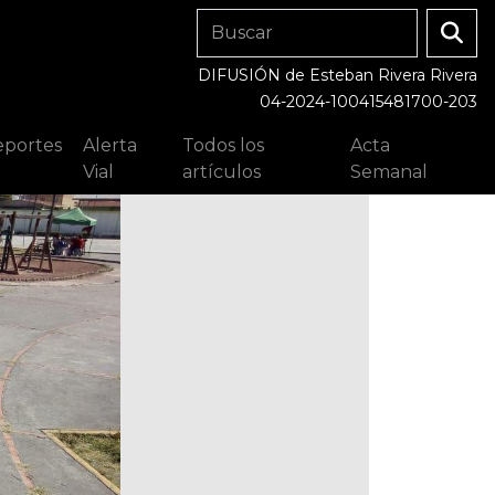
DIFUSIÓN de Esteban Rivera Rivera
04-2024-100415481700-203
portes
Alerta
Todos los
Acta
Vial
artículos
Semanal